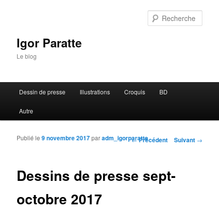
Rech
Igor Paratte
Le blog
Menu principal
Dessin de presse
Illustrations
Croquis
BD
Aller au contenu principal
Aller au contenu secondaire
Autre
Publié le
9 novembre 2017
par
adm_igorparatte
Navigation des articles
←
Précédent
Suivant
→
Dessins de presse sept-
octobre 2017