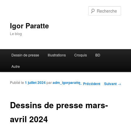
Rech
Igor Paratte
Le blog
Menu principal
Dessin de presse
Illustrations
Croquis
BD
Aller au contenu principal
Aller au contenu secondaire
Autre
Publié le
1 juillet 2024
par
adm_igorparatte
Navigation des articles
←
Précédent
Suivant
→
Dessins de presse mars-
avril 2024