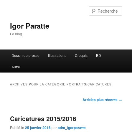
Rech
Igor Paratte
Le blog
Menu principal
Dessin de presse
Illustrations
Croquis
BD
Aller au contenu principal
Aller au contenu secondaire
Autre
ARCHIVES POUR LA CATÉGORIE
PORTRAITS/CARICATURES
Navigation des articles
Articles plus récents
→
Caricatures 2015/2016
Publié le
25 janvier 2016
par
adm_igorparatte