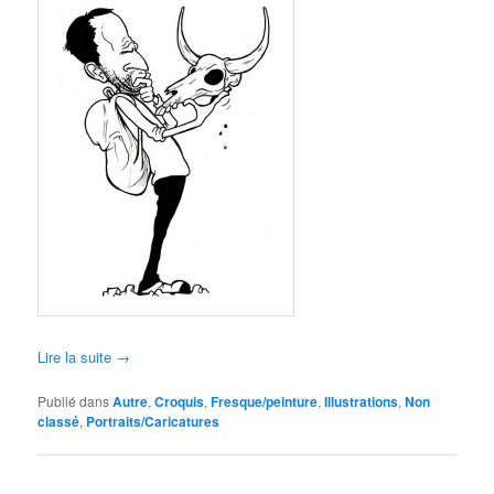
Lire la suite
→
Publié dans
Autre
,
Croquis
,
Fresque/peinture
,
Illustrations
,
Non
classé
,
Portraits/Caricatures