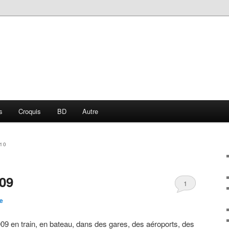
s
Croquis
BD
Autre
010
 09
1
te
09 en train, en bateau, dans des gares, des aéroports, des