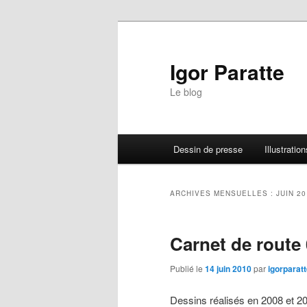
Igor Paratte
Le blog
Menu principal
Dessin de presse
Illustration
Aller au contenu principal
Aller au contenu secondaire
ARCHIVES MENSUELLES :
JUIN 2
Carnet de route
Publié le
14 juin 2010
par
igorparat
Dessins réalisés en 2008 et 20