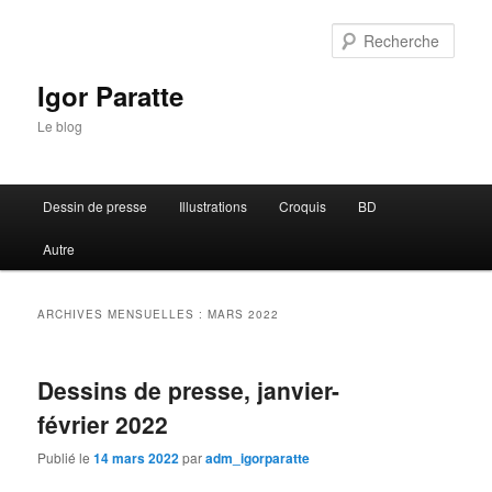
Rech
Igor Paratte
Le blog
Menu principal
Dessin de presse
Illustrations
Croquis
BD
Aller au contenu principal
Aller au contenu secondaire
Autre
ARCHIVES MENSUELLES :
MARS 2022
Dessins de presse, janvier-
février 2022
Publié le
14 mars 2022
par
adm_igorparatte