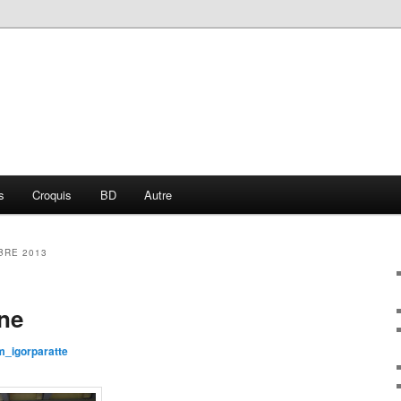
s
Croquis
BD
Autre
BRE 2013
nne
_igorparatte