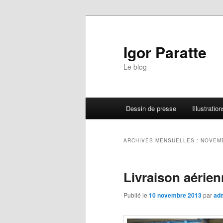
Igor Paratte
Le blog
Menu principal
Dessin de presse
Illustration
Aller au contenu principal
Aller au contenu secondaire
ARCHIVES MENSUELLES :
NOVEM
Livraison aérie
Publié le
10 novembre 2013
par
adm