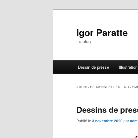
Igor Paratte
Le blog
Menu principal
Dessin de presse
Illustration
Aller au contenu principal
Aller au contenu secondaire
ARCHIVES MENSUELLES :
NOVEM
Dessins de pres
Publié le
3 novembre 2020
par
adm_