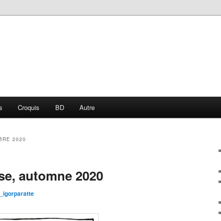
s
Croquis
BD
Autre
BRE 2020
se, automne 2020
igorparatte