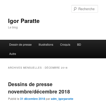
Rech
Igor Paratte
Le blog
Menu principal
Dessin de presse
Illustrations
Croquis
BD
Aller au contenu principal
Aller au contenu secondaire
Autre
ARCHIVES MENSUELLES :
DÉCEMBRE 2018
Dessins de presse
novembre/décembre 2018
Publié le
31 décembre 2018
par
adm_igorparatte