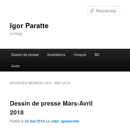
Rech
Igor Paratte
Le blog
Menu principal
Dessin de presse
Illustrations
Croquis
BD
Aller au contenu principal
Aller au contenu secondaire
Autre
ARCHIVES MENSUELLES :
MAI 2018
Dessin de presse Mars-Avril
2018
Publié le
25 mai 2018
par
adm_igorparatte