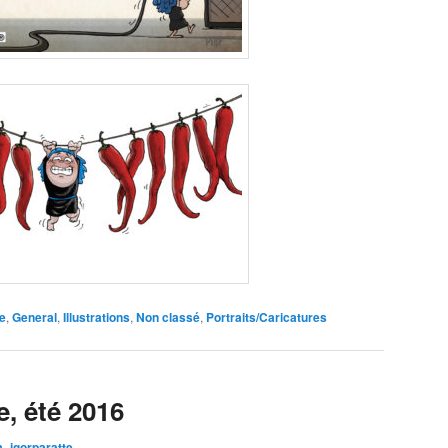
e
,
General
,
Illustrations
,
Non classé
,
Portraits/Caricatures
, été 2016
_igorparatte