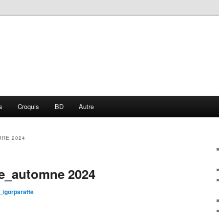
s
Croquis
BD
Autre
RE 2024
se_automne 2024
igorparatte