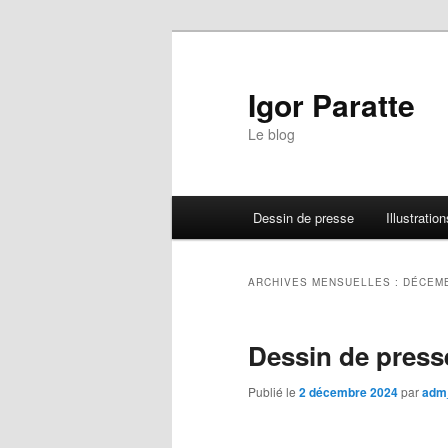
Igor Paratte
Le blog
Menu principal
Dessin de presse
Illustration
Aller au contenu principal
Aller au contenu secondaire
ARCHIVES MENSUELLES :
DÉCEMB
Dessin de pres
Publié le
2 décembre 2024
par
adm_