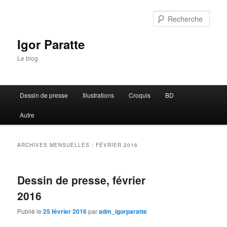
Rech
Igor Paratte
Le blog
Menu principal
Dessin de presse
Illustrations
Croquis
BD
Aller au contenu principal
Aller au contenu secondaire
Autre
ARCHIVES MENSUELLES :
FÉVRIER 2016
Dessin de presse, février
2016
Publié le
25 février 2016
par
adm_igorparatte