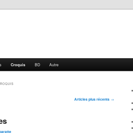
s
Croquis
BD
Autre
ROQUIS
Articles plus récents
→
es
aratte