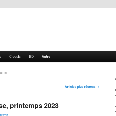
s
Croquis
BD
Autre
UTRE
Articles plus récents
→
se, printemps 2023
aratte