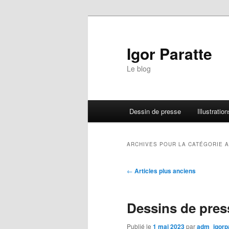
Igor Paratte
Le blog
Menu principal
Dessin de presse
Illustration
Aller au contenu principal
Aller au contenu secondaire
ARCHIVES POUR LA CATÉGORIE
A
Navigation des articles
←
Articles plus anciens
Dessins de pres
Publié le
1 mai 2023
par
adm_igorp