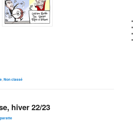
e
,
Non classé
e, hiver 22/23
paratte