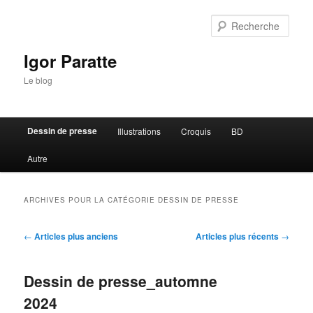
Rech
Igor Paratte
Le blog
Menu principal
Dessin de presse
Illustrations
Croquis
BD
Aller au contenu principal
Aller au contenu secondaire
Autre
ARCHIVES POUR LA CATÉGORIE
DESSIN DE PRESSE
Navigation des articles
←
Articles plus anciens
Articles plus récents
→
Dessin de presse_automne
2024