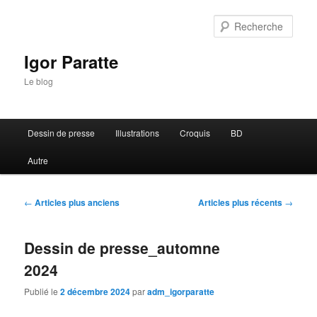
Rech
Igor Paratte
Le blog
Menu principal
Dessin de presse
Illustrations
Croquis
BD
Aller au contenu principal
Aller au contenu secondaire
Autre
Navigation des articles
←
Articles plus anciens
Articles plus récents
→
Dessin de presse_automne
2024
Publié le
2 décembre 2024
par
adm_igorparatte